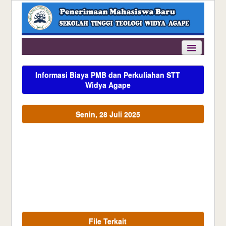
Home
Informasi Biaya PMB dan Perkuliahan STT
Info PMB
Widya Agape
Daftar Online
Senin, 28 Juli 2025
Data Pendaftaran
Kontak Kami
File Terkait