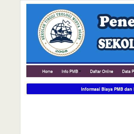
Home
Info PMB
Daftar Online
Data P
Informasi Biaya PMB dan