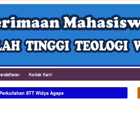
endaftaran
Kontak Kami
 Perkuliahan STT Widya Agape